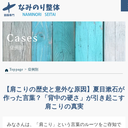
Cases
症例別
Toppage
>
症例別
【肩こりの歴史と意外な原因】夏目漱石が
作った言葉？「背中の硬さ」が引き起こす
肩こりの真実
みなさんは、「肩こり」という言葉のルーツをご存知で