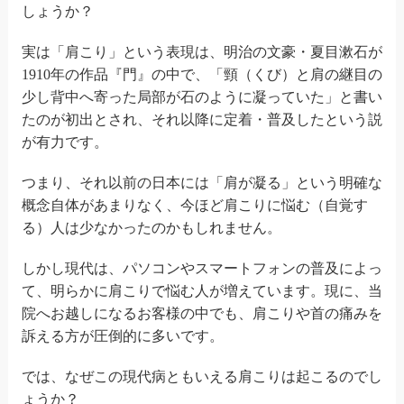
しょうか？
実は「肩こり」という表現は、明治の文豪・夏目漱石が
1910年の作品『門』の中で、「頸（くび）と肩の継目の
少し背中へ寄った局部が石のように凝っていた」と書い
たのが初出とされ、それ以降に定着・普及したという説
が有力です。
つまり、それ以前の日本には「肩が凝る」という明確な
概念自体があまりなく、今ほど肩こりに悩む（自覚す
る）人は少なかったのかもしれません。
しかし現代は、パソコンやスマートフォンの普及によっ
て、明らかに肩こりで悩む人が増えています。現に、当
院へお越しになるお客様の中でも、肩こりや首の痛みを
訴える方が圧倒的に多いです。
では、なぜこの現代病ともいえる肩こりは起こるのでし
ょうか？