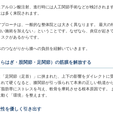
ヒアルロン酸注射、進行時には人工関節手術などが検討されま
には多く来院されます。
アプローチは、一般的な整体院とは大きく異なります。 最大の
強い施術を加えない」ということです。なぜなら、炎症が起き
リスクがあるからです。
体のつながりから膝への負担を紐解いていきます。
ふくらはぎ・股関節・足関節）の筋膜を解放する
と「足関節（足首）」に挟まれた、上下の影響をダイレクトに受
じれて硬くなると、膝関節が引っ張られて本来の正しい軌道か
下脂肪帯にストレスを与え、軟骨を摩耗させる根本原因です。 
に動く「環境」を整えます。
走性を優しく引き出す