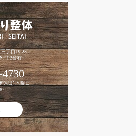
三丁目19-28-2
／P2台有
-4730
/ [定休日] 木曜日
30
ム