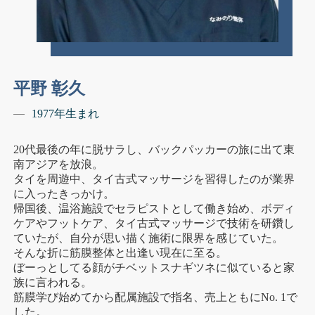
平野 彰久
1977年生まれ
20代最後の年に脱サラし、バックパッカーの旅に出て東
南アジアを放浪。
タイを周遊中、タイ古式マッサージを習得したのが業界
に入ったきっかけ。
帰国後、温浴施設でセラピストとして働き始め、ボディ
ケアやフットケア、タイ古式マッサージで技術を研鑽し
ていたが、自分が思い描く施術に限界を感じていた。
そんな折に筋膜整体と出逢い現在に至る。
ぼーっとしてる顔がチベットスナギツネに似ていると家
族に言われる。
筋膜学び始めてから配属施設で指名、売上ともにNo. 1で
した。